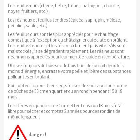
Les feuillus durs (chêne, hêtre, frêne, châtaigner, charme,
noyer, fruitiers, etc.) ;
Les résineux et feuillus tendres (épicéa, sapin, pin, mélèze,
peuplier, saule, etc.).
Les feuillus durs sont les plus appréciés pour le chauffage
domestique à l’exception du châtaignier qui éclate en brûlant.
Les feuillus tendres et les résineux brûlent plus vite. S’ils sont
mal stockés, ils se dégradent rapidement. Les résineux sont
néanmoins appréciés pour leur montée rapide en température.
Utilisez toujours du bois sec : le bois humide fournit deux fois
moins d'énergie, encrasse votre poêle et libère des substances
polluantes en brûlant.
Pour obtenir un bois bien sec, stockez-le sous abri sous forme
de bûches de 33 cm en quartier ou en rondin pendant 15 à 18
mois.
Les stères en quartiers de 1 m mettent environ 18 mois à l'air
libre pour sécher et comptez 2 années pour des rondins de
même longueur.
danger !