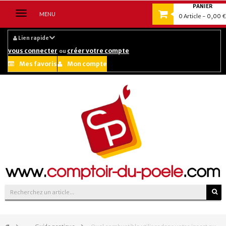
PANIER
Navigation
MENU
0
Article
- 0,00 €
bascule
Lien rapide
vous connecter
créer votre compte
ou
Mes favoris
Mon compte
Suivez-nous sur :