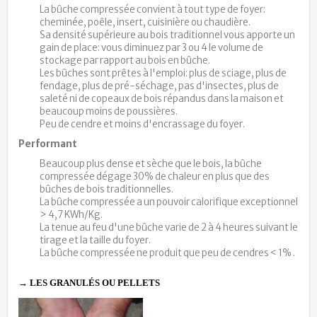
La bûche compressée convient à tout type de foyer:
cheminée, poêle, insert, cuisinière ou chaudière.
Sa densité supérieure au bois traditionnel vous apporte un
gain de place: vous diminuez par 3 ou 4 le volume de
stockage par rapport au bois en bûche.
Les bûches sont prêtes à l'emploi: plus de sciage, plus de
fendage, plus de pré-séchage, pas d'insectes, plus de
saleté ni de copeaux de bois répandus dans la maison et
beaucoup moins de poussières.
Peu de cendre et moins d'encrassage du foyer.
Performant
Beaucoup plus dense et sèche que le bois, la bûche
compressée dégage 30% de chaleur en plus que des
bûches de bois traditionnelles.
La bûche compressée a un pouvoir calorifique exceptionnel
> 4,7 KWh/Kg.
La tenue au feu d'une bûche varie de 2 à 4 heures suivant le
tirage et la taille du foyer.
La bûche compressée ne produit que peu de cendres < 1% .
→ LES GRANULÉS OU PELLETS