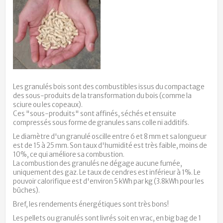
Les granulés bois sont des combustibles issus du compactage
des sous-produits de la transformation du bois (comme la
sciure ou les copeaux).
Ces "sous-produits" sont affinés, séchés et ensuite
compressés sous forme de granules sans colle ni additifs.
Le diamètre d'un granulé oscille entre 6 et 8 mm et sa longueur
est de 15 à 25 mm. Son taux d'humidité est très faible, moins de
10%, ce qui améliore sa combustion.
La combustion des granulés ne dégage aucune fumée,
uniquement des gaz. Le taux de cendres est inférieur à 1%. Le
pouvoir calorifique est d'environ 5 kWh par kg (3.8kWh pour les
bûches).
Bref, les rendements énergétiques sont très bons!
Les pellets ou granulés sont livrés soit en vrac, en big bag de 1