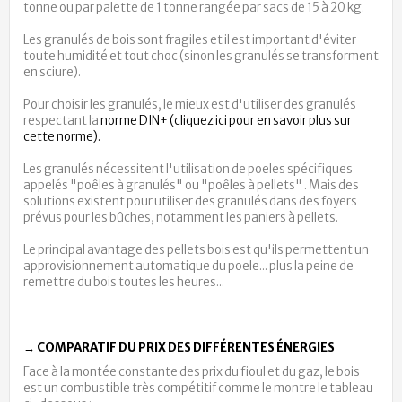
tonne ou par palette de 1 tonne rangée par sacs de 15 à 20 kg.
Les granulés de bois sont fragiles et il est important d'éviter
toute humidité et tout choc (sinon les granulés se transforment
en sciure).
Pour choisir les granulés, le mieux est d'utiliser des granulés
respectant la
norme DIN+ (cliquez ici pour en savoir plus sur
cette norme).
Les granulés nécessitent l'utilisation de poeles spécifiques
appelés
"poêles à granulés"
ou "poêles à pellets" . Mais des
solutions existent pour utiliser des granulés dans des foyers
prévus pour les bûches, notamment les paniers à pellets.
Le principal avantage des pellets bois est qu'ils permettent un
approvisionnement automatique du poele... plus la peine de
remettre du bois toutes les heures...
→ COMPARATIF DU PRIX DES DIFFÉRENTES ÉNERGIES
Face à la montée constante des prix du fioul et du gaz, le bois
est un combustible très compétitif comme le montre le tableau