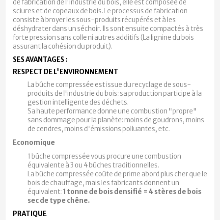
de fabrication de l'industrie du bois, elle est composée de
sciures et de copeaux de bois. Le processus de fabrication
consiste à broyer les sous-produits récupérés et à les
déshydrater dans un séchoir. Ils sont ensuite compactés à très
forte pression sans colle ni autres additifs (La lignine du bois
assurant la cohésion du produit).
SES AVANTAGES :
RESPECT DE L'ENVIRONNEMENT
La bûche compressée est issue du recyclage de sous-
produits de l'industrie du bois: sa production participe à la
gestion intelligente des déchets.
Sa haute performance donne une combustion "propre"
sans dommage pour la planète: moins de goudrons, moins
de cendres, moins d'émissions polluantes, etc.
Economique
1 bûche compressée vous procure une combustion
équivalente à 3 ou 4 bûches traditionnelles.
La bûche compressée coûte de prime abord plus cher que le
bois de chauffage, mais les fabricants donnent un
équivalent:
1 tonne de bois densifié = 4 stères de bois
sec de type chêne.
PRATIQUE