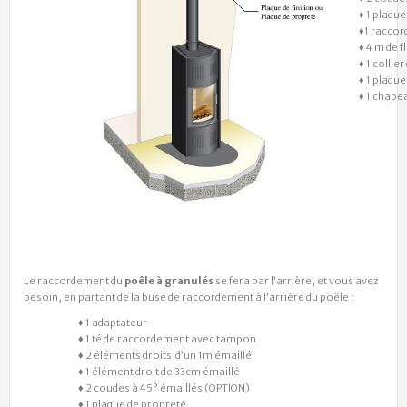
♦ 1 plaqu
♦1 raccor
♦ 4 m de f
♦ 1 collie
♦ 1 plaqu
♦ 1 chape
Le raccordement du
poêle à granulés
se fera par l’arrière, et vous avez
besoin, en partant de la buse de raccordement à l’arrière du poêle :
♦ 1 adaptateur
♦ 1 té de raccordement avec tampon
♦ 2 éléments droits d’un 1m émaillé
♦ 1 élément droit de 33cm émaillé
♦ 2 coudes à 45° émaillés (OPTION)
♦ 1 plaque de propreté