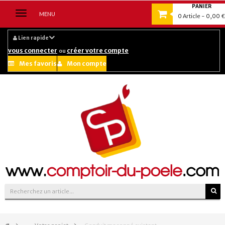
PANIER
Navigation
MENU
0
Article
- 0,00 €
bascule
Lien rapide
vous connecter
créer votre compte
ou
Mes favoris
Mon compte
Suivez-nous sur :