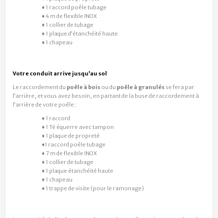
♦ 1 raccord poêle tubage
♦ 4 m de flexible INOX
♦ 1 collier de tubage
♦ 1 plaque d’étanchéité haute
♦ 1 chapeau
Votre conduit arrive jusqu’au sol
Le raccordement du
poêle à bois
ou du
poêle à granulés
se fera par
l’arrière, et vous avez besoin, en partant de la buse de raccordement à
l’arrière de votre poêle :
♦ 1 raccord
♦ 1 Té équerre avec tampon
♦ 1 plaque de propreté
♦1 raccord poêle tubage
♦ 7 m de flexible INOX
♦ 1 collier de tubage
♦ 1 plaque étanchéité haute
♦ 1 chapeau
♦ 1 trappe de visite (pour le ramonage)