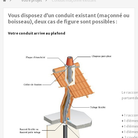
&gt;
Votre projet
>
Conduit maçonné existant
Vous disposez d’un conduit existant (maçonné ou
boisseau), deux cas de figure sont possibles :
Votre conduit arrive au plafond
Le racco
partant d
♦ 1 raccor
♦ 1 éléme
♦ 1 éléme
♦ 1 éléme
♦ 2 coude