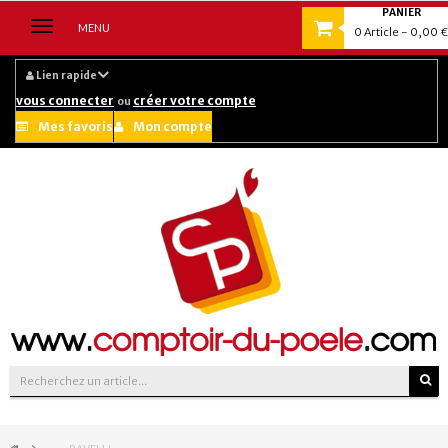
PANIER
Navigation
MENU
0
Article
- 0,00 €
bascule
Lien rapide
vous connecter
créer votre compte
ou
Mes favoris
Mon compte
Suivez-nous sur :