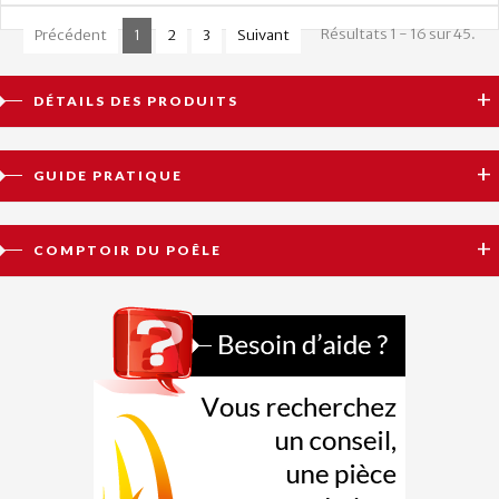
Résultats 1 - 16 sur 45.
Précédent
1
2
3
Suivant
DÉTAILS DES PRODUITS
GUIDE PRATIQUE
COMPTOIR DU POÊLE