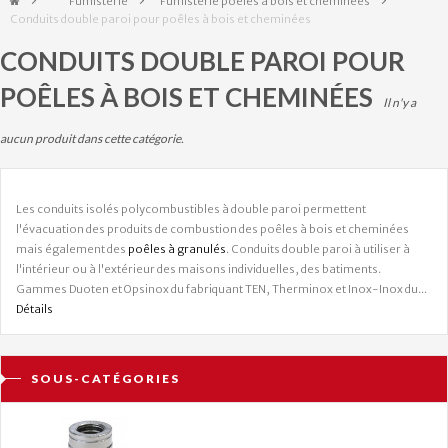
&gt;
Fumisterie
>
Fumisterie poêles à bois et cheminées
>
Conduits double paroi pour poêles à bois et cheminées
CONDUITS DOUBLE PAROI POUR
POÊLES À BOIS ET CHEMINÉES
Il n'y a
aucun produit dans cette catégorie.
Les conduits isolés polycombustibles à double paroi permettent
l'évacuation des produits de combustion des poêles à bois et cheminées
mais également des
poêles à granulés
. Conduits double paroi à utiliser à
l'intérieur ou à l'extérieur des maisons individuelles, des batiments.
Gammes Duoten et Opsinox du fabriquant TEN, Therminox et Inox-Inox du...
Détails
SOUS-CATÉGORIES