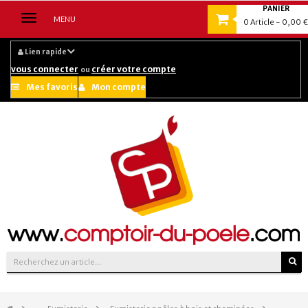
PANIER
Navigation
MENU
0
Article
- 0,00 €
bascule
Lien rapide
vous connecter
créer votre compte
ou
Mes favoris
Mon compte
Suivez-nous sur :