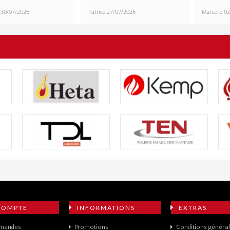
30/07/2026
Patrice
27/07/2026
Marcello
02
COMPTE
INFORMATIONS
EXTRAS
mandes
Promotions
Conditions général