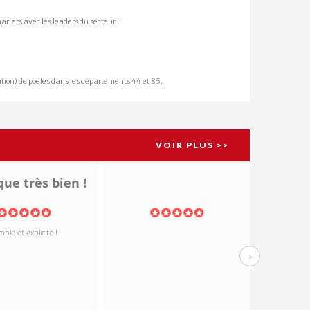
UTER AU PANIER
AJOUTER AU PANIER
ariats avec les leaders du secteur :
ution) de poêles dans les départements 44 et 85.
VOIR PLUS >>
ue très bien !
imple et explicite !
10
›