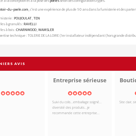
e à la conception et à la pose des
poêles
selon des configurations types.
1 avis
AJOUTER AU PANIER
AJO
oir-du-poele.com
, c’est une expérience de plus de 50 ans dans la fumisterie et des parten
OIR LE PRODUIT
misterie :
POUJOULAT
,
TEN
êles à granulés :
RAVELLI
les à bois :
CHARNWOOD
,
WAMSLER
pertise technique : TOLERIE DE LA LOIRE (1er installateur indépendant (hors grande distrib
NIERS AVIS
Entreprise sérieuse
Boutiq
Suivi du colis...emballage soigné...
Site clair, s
diversité des produits...je
recommande cette entreprise...