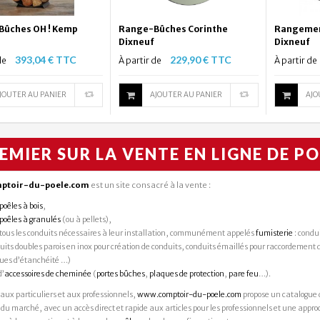
ûches OH ! Kemp
Range-Bûches Corinthe
Rangemen
Dixneuf
Dixneuf
393,04 € TTC
229,90 € TTC
de
À partir de
À partir de
JOUTER AU PANIER
AJOUTER AU PANIER
AJO
EMIER SUR LA VENTE EN LIGNE DE PO
ptoir-du-poele.com
est un site consacré à la vente :
poêles à bois
,
poêles à granulés
(ou à pellets),
 tous les conduits nécessaires à leur installation, communément appelés
fumisterie
: condu
uits doubles parois en inox pour création de conduits, conduits émaillés pour raccordement
ues d’étanchéité …)
flexible double inox
Range-Bûches Sahara Dixneuf
Rangement
d’
accessoires de cheminée
(
portes bûches
,
plaques de protection
,
pare feu
…).
...
Dixneuf
 aux particuliers et aux professionnels,
www.comptoir-du-poele.com
propose un catalogue 
600,77 € TTC
136,00 € TTC
de
À partir de
À partir de
du marché, avec un accès direct et rapide aux articles pour les professionnels et une approc