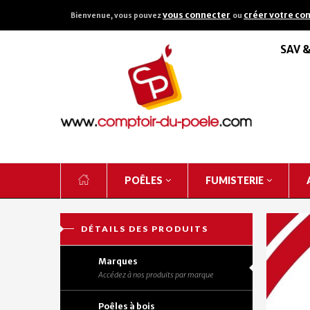
vous connecter
créer votre co
Bienvenue, vous pouvez
ou
SAV 
POÊLES
FUMISTERIE
DÉTAILS DES PRODUITS
Marques
Accédez à nos produits par marque
Poêles à bois