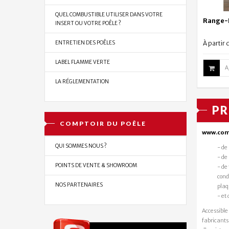
QUEL COMBUSTIBLE UTILISER DANS VOTRE
Range-B
INSERT OU VOTRE POÊLE ?
À partir 
ENTRETIEN DES POÊLES
LABEL FLAMME VERTE
A
LA RÉGLEMENTATION
PR
-25%
COMPTOIR DU POÊLE
www.com
QUI SOMMES NOUS ?
- de
- de
POINTS DE VENTE & SHOWROOM
- de
cond
NOS PARTENAIRES
plaq
Tubage 
- et 
Ten LISS
Accessible
À partir 
fabricants 