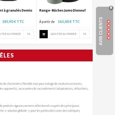
t à granulés Demio
Range-Bûches Jumo Dixneuf
AVIS CLIENTS
185,90 € TTC
165,00 € TTC
À partir de
UTER AU PANIER
AJOUTER AU PANIER
ÊLES
its de cheminées (flexible inox pour tubage de conduits existants,
 des appareils), accessoires de raccordement (adaptateurs, réductions,
 à granulés Eliott
Range-Bûches Hanoï Dixneuf
de produits rigoureusement sélectionnés auprès des principaux
185,90 € TTC
149,90 € TTC
À partir de
he « solution globale » pour les particuliers avec des rubriques