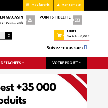
Mes favoris
Mon compte
 EN MAGASIN
POINTS FIDÉLITÉ
t en points relais
PANIER
0
Article
- 0,00 €
Suivez-nous sur :
S DÉTACHÉES
VOTRE PROJET