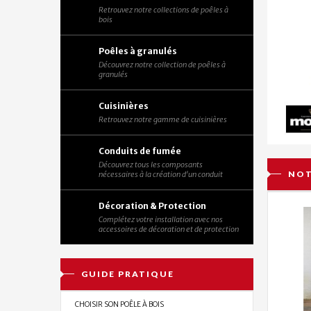
Retrouvez notre collections de poêles à
bois
Poêles à granulés
Découvrez notre collection de poêles à
granulés
Cuisinières
Retrouvez notre gamme de cuisinières
Conduits de fumée
Découvrez tous les composants
NOT
nécessaires à la création d'un conduit
Décoration & Protection
Complétez votre installation avec nos
accessoires de décoration et de protection
GUIDE PRATIQUE
CHOISIR SON POÊLE À BOIS