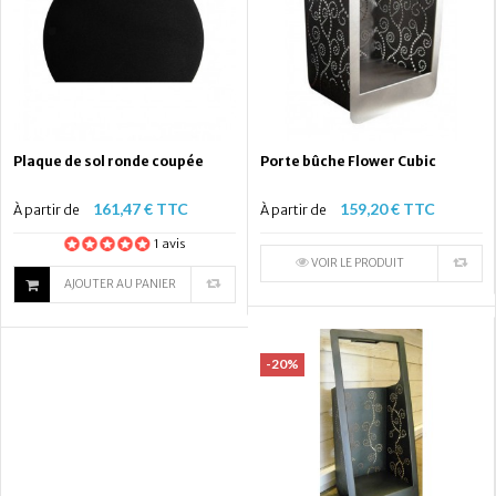
Plaque de sol ronde coupée
Porte bûche Flower Cubic
161,47 € TTC
159,20 € TTC
À partir de
À partir de
1 avis
VOIR LE PRODUIT
AJOUTER AU PANIER
-20%