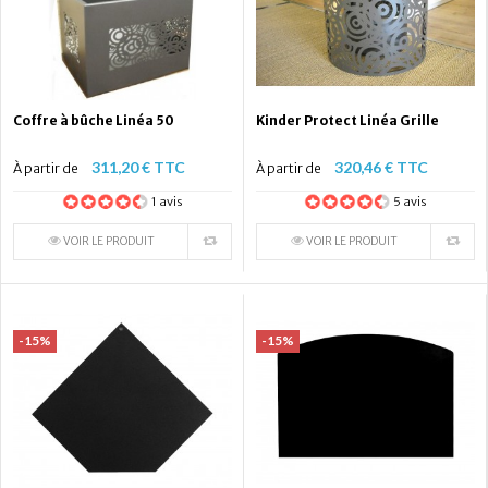
Coffre à bûche Linéa 50
Kinder Protect Linéa Grille
311,20 € TTC
320,46 € TTC
À partir de
À partir de
1 avis
5 avis
VOIR LE PRODUIT
VOIR LE PRODUIT
-15%
-15%