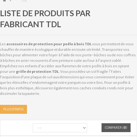
&gt;
TDL
LISTE DE PRODUITS PAR
FABRICANT TDL
Les
accessoires de protection pour poêle à bois TDL
vous permettent de vous
chauffer de manière écologique et durable en toute sérénité. Transportez vos
bûches pour alimenter votre foyer à l’aide de nos porte-bûches ou de nos coffres
à bûches en acier recouverts d’une peinture cuite au four à l’aspect sablé.
Empêchez vos enfants d’accéder aux flammes de votre poêle à bois en optant
pour une
grille de protection TDL
. Vous possédez un sol fragile ? Faites
l’acquisition d’une plaque de sol aux dimensions qui vous conviennent pour éviter
que les étincelles n’endommagent votre parquet ou votre lino. Pour un poêle à
bois plus esthétique, découvrez également nos caches conduits ronds noir pour
dissimuler la tuyauterie.
PLUS D'INFOS
COMPARER (
0
)