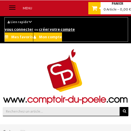
PANIER
Navigation
MENU
0
Article
- 0,00 €
bascule
Lien rapide
vous connecter
créer votre compte
ou
Mes favoris
Mon compte
Suivez-nous sur :