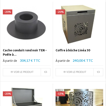
-20%
-20%
Cache conduit rond noir TEN -
Coffre à bûche Linéa 30
Poêle à...
304,17 € TTC
240,00 € TTC
À partir de
À partir de
VOIR LE PRODUIT
VOIR LE PRODUIT
-20%
-15%