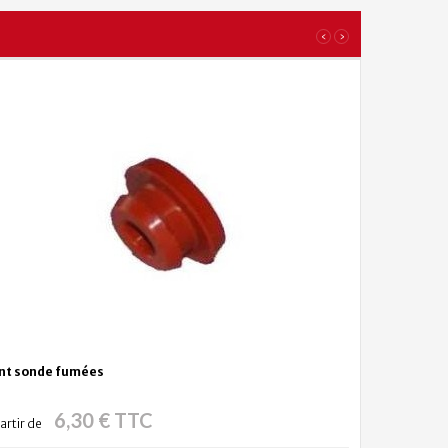
‹
›
int sonde fumées
6,30 € TTC
artir de