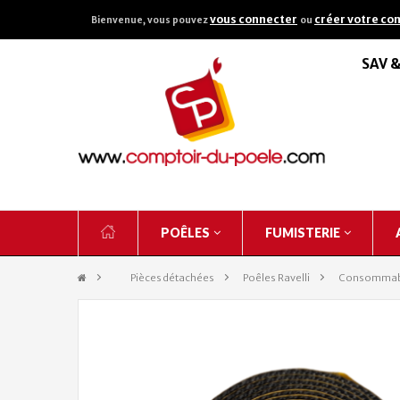
vous connecter
créer votre co
Bienvenue, vous pouvez
ou
SAV 
POÊLES
FUMISTERIE
&gt;
Pièces détachées
>
Poêles Ravelli
>
Consommab