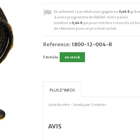
En achetant ce produit vous gagnerez
0,44 €
grâc
à notre programme de fidélité. Votre panier
totalisera
0,44 €
qui pourront être convertis en bo
de réduction pour un prochain achat.
Reference:
1800-12-004-R
1
Article
en stock
PLUS D'INFOS
Joint de vitre - Vendu par 5 mètres
AVIS