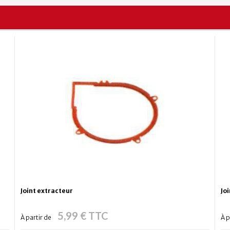
Joint extracteur
Jo
5,99 € TTC
À partir de
À p