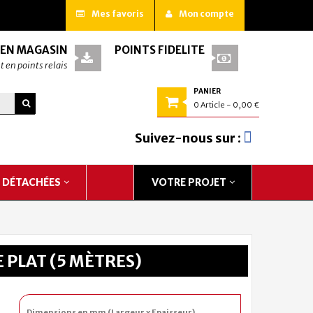
Mes favoris
Mon compte
 EN MAGASIN
POINTS FIDÉLITÉ
t en points relais
PANIER
0
Article
- 0,00 €
Suivez-nous sur :
S DÉTACHÉES
VOTRE PROJET
E PLAT (5 MÈTRES)
Dimensions en mm (Largeur x Epaisseur)