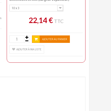
10 x 3
e
22,14 €
n
TTC
AJOUTER AU PANIER
AJOUTER À MA LISTE