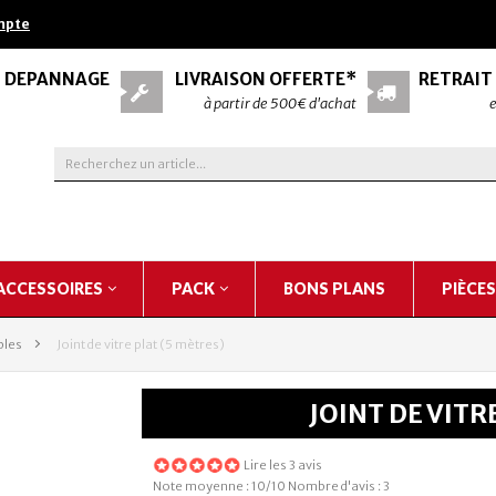
mpte
& DÉPANNAGE
LIVRAISON OFFERTE*
RETRAIT
à partir de 500€ d'achat
e
ACCESSOIRES
PACK
BONS PLANS
PIÈCE
les
>
Joint de vitre plat (5 mètres)
JOINT DE VITR
Lire les 3 avis
Note moyenne :
10
/10
Nombre d'avis :
3