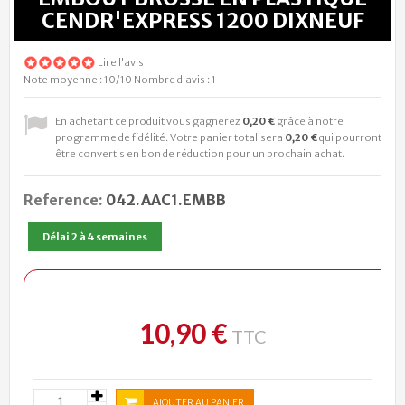
CENDR'EXPRESS 1200 DIXNEUF
Lire l'avis
Note moyenne :
10
/10
Nombre d'avis :
1
En achetant ce produit vous gagnerez
0,20 €
grâce à notre
programme de fidélité. Votre panier totalisera
0,20 €
qui pourront
être convertis en bon de réduction pour un prochain achat.
Reference:
042.AAC1.EMBB
Délai 2 à 4 semaines
10,90 €
TTC
AJOUTER AU PANIER