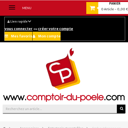
PANIER
Navigation
MENU
0
Article
- 0,00 €
bascule
Lien rapide
vous connecter
créer votre compte
ou
Mes favoris
Mon compte
Suivez-nous sur :