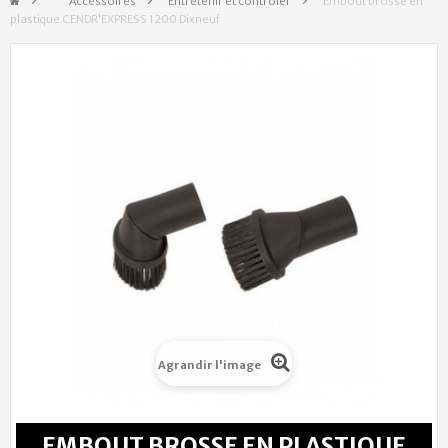
&gt;
Accessoires
>
Entretenir et contrôler
>
Embout brosse en
plastique CENDR'EXPRESS 1200 Dixneuf
Agrandir l'image
EMBOUT BROSSE EN PLASTIQUE