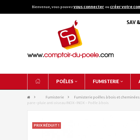
vous connecter
créer votre co
Bienvenue, vous pouvez
ou
SAV 
POÊLES
FUMISTERIE
&gt;
Fumisterie
>
Fumisterie poêles à bois et cheminées
pare-pluie anti oiseau INOX-INOX - Poêle à bois
PRIX RÉDUIT !