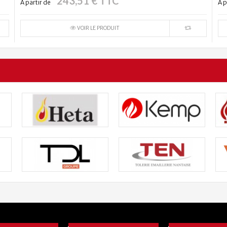
243,51 € TTC
À partir de
À p
VOIR LE PRODUIT