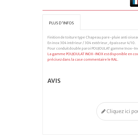
PLUS D'INFOS
Finition de toiture type Chapeau pare-pluie anti oiseau
En inox 304 intérieur / 304 extérieur, épaisseur 4/10.
Pour conduit double paroi POUJOULAT gamme Inox-In
La gamme POUJOULAT INOX-INOX est disponible en coul
précisez dans la case commentaire le RAL.
AVIS
Cliquez ici p