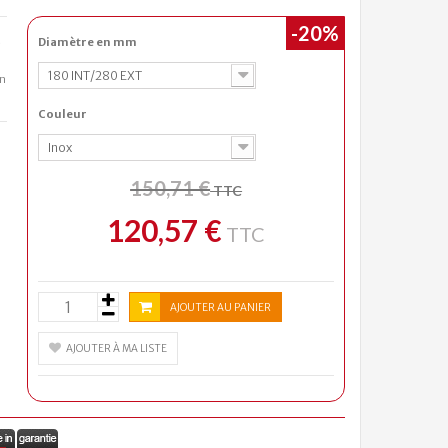
-20%
Diamètre en mm
e
180 INT/280 EXT
n
Couleur
Inox
150,71 €
TTC
120,57 €
TTC
AJOUTER AU PANIER
AJOUTER À MA LISTE