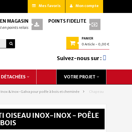
Mes favoris
Mon compte
 EN MAGASIN
POINTS FIDÉLITÉ
t en points relais
PANIER
0
Article
- 0,00 €
Suivez-nous sur :
S DÉTACHÉES
VOTRE PROJET
-Inox & Inox-Galva pour poêle à bois et cheminée
>
Chapeau
I OISEAU INOX-INOX - POÊLE
 BOIS