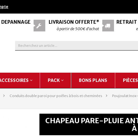
mpte
& DÉPANNAGE
LIVRAISON OFFERTE*
RETRAIT
à partir de 500€ d'achat
e
ACCESSOIRES
PACK
BONS PLANS
PIÈCE
>
Conduits double paroi pour poêles à bois et cheminées
>
Poujoulat Inox
CHAPEAU PARE-PLUIE ANT
À