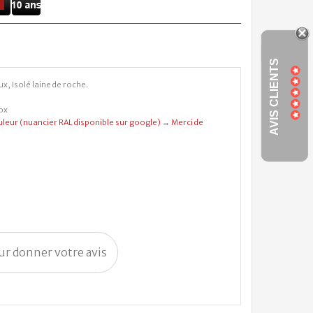
AVIS CLIENTS
x, Isolé laine de roche.
ox
eur (nuancier RAL disponible sur google) → Merci de
our donner votre avis