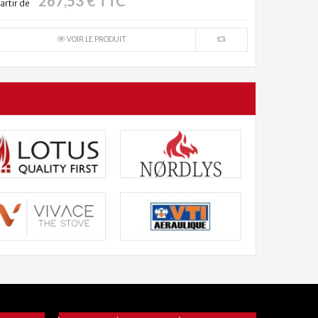
267,53 € TTC
artir de
VOIR LE PRODUIT