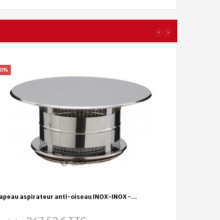
‹
›
20%
apeau aspirateur anti-oiseau INOX-INOX -...