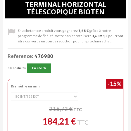
TERMINAL HORIZONTAL
TÉLESCOPIQUE BIOTEN
En achetant ce produit vous gagnerez
3,68 €
grâce à notre
programme de fidélité. Votre panier totalisera
3,68 €
qui pourront
être convertis en bon de réduction pour un prochain achat.
Reference:
476980
3
Produits
En stock
-15%
Diamètre en mm
216,72 €
TTC
184,21 €
TTC