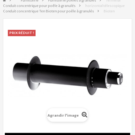
&gt;
Fumisterie
>
Fumisterie poêles à granulés
>
Terminal
Conduit concentrique pour poêle à granulés
>
horizontal télescopique
Conduit concentrique Ten Bioten pour poêle à granulés
>
Bioten
PRIX RÉDUIT !
Agrandir l'image