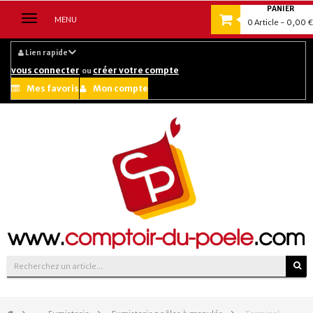
PANIER
Navigation
MENU
0
Article
- 0,00 €
bascule
Lien rapide
vous connecter
créer votre compte
ou
Mes favoris
Mon compte
Suivez-nous sur :