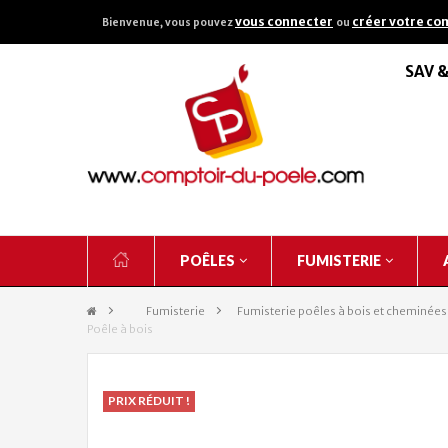
vous connecter
créer votre co
Bienvenue, vous pouvez
ou
SAV 
POÊLES
FUMISTERIE
&gt;
Fumisterie
>
Fumisterie poêles à bois et cheminées
Poêle à bois
PRIX RÉDUIT !