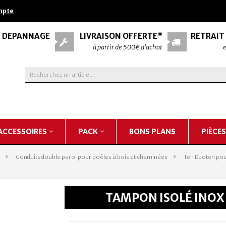
mpte
& DÉPANNAGE
LIVRAISON OFFERTE*
RETRAIT
à partir de 500€ d'achat
e
ACCESSOIRES
PACK
BONS PLANS
PIÈCE
>
Conduits double paroi pour poêles à bois et cheminées
>
Ten Duoten pou
TAMPON ISOLÉ INOX 