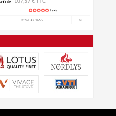
107,57 € TTC
artir de
1 avis
VOIR LE PRODUIT