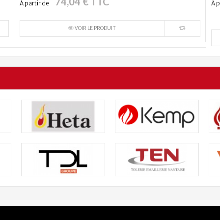
74,04 € TTC
À partir de
À p
VOIR LE PRODUIT