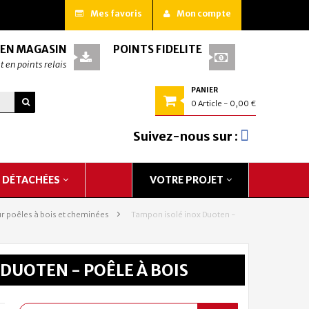
Mes favoris
Mon compte
 EN MAGASIN
POINTS FIDÉLITÉ
t en points relais
PANIER
0
Article
- 0,00 €
Suivez-nous sur :
S DÉTACHÉES
VOTRE PROJET
r poêles à bois et cheminées
>
Tampon isolé inox Duoten -
DUOTEN - POÊLE À BOIS