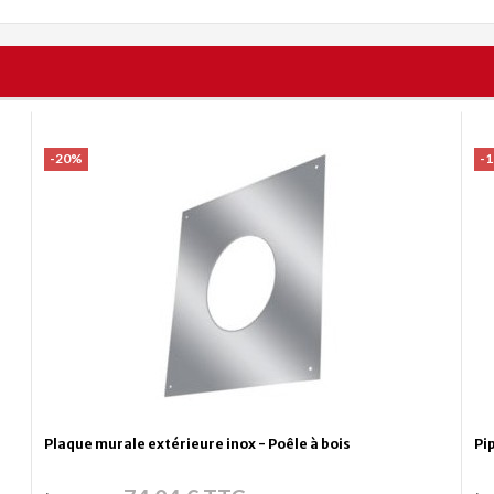
-20%
-
Plaque murale extérieure inox - Poêle à bois
Pi