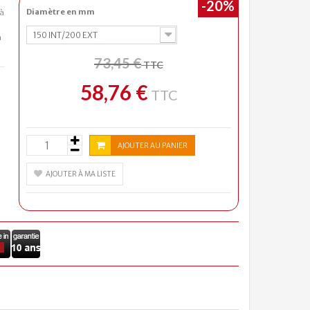
-20%
Diamètre en mm
à
150 INT/200 EXT
n
73,45 €
TTC
58,76 €
TTC
AJOUTER AU PANIER
AJOUTER À MA LISTE