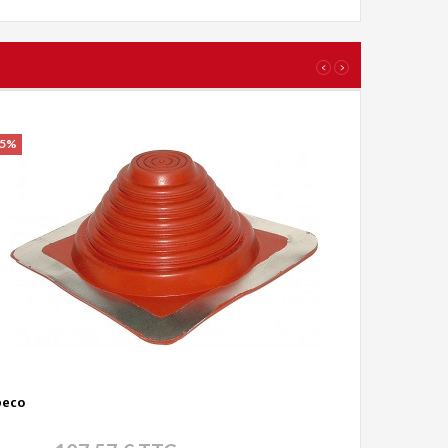
‹
›
15%
peco