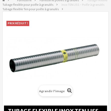
&gt;
Fumisterie
>
Fumisterie poêles à granulés
>
Tubage flexible
Tubage flexible pour poêle à granulés
>
inox TEN LISS - Poêle à granulés
Tubage flexible Ten pour poêle à granulés
>
PRIX RÉDUIT !
Agrandir l'image