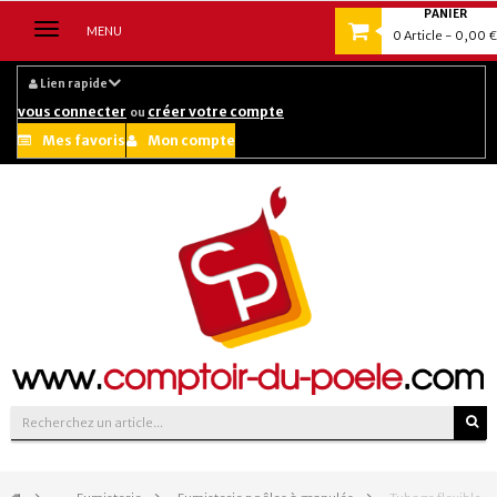
PANIER
Navigation
MENU
0
Article
- 0,00 €
bascule
Lien rapide
vous connecter
créer votre compte
ou
Mes favoris
Mon compte
Suivez-nous sur :