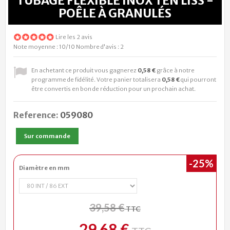
TUBAGE FLEXIBLE INOX TEN LISS -
POÊLE À GRANULÉS
Lire les 2 avis
Note moyenne :
10
/10
Nombre d'avis :
2
En achetant ce produit vous gagnerez
0,58 €
grâce à notre
programme de fidélité. Votre panier totalisera
0,58 €
qui pourront
être convertis en bon de réduction pour un prochain achat.
Reference:
059080
Sur commande
-25%
Diamètre en mm
39,58 €
TTC
29,68 €