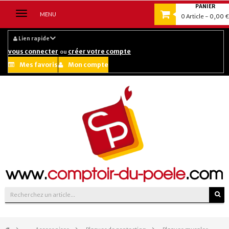
PANIER
Navigation
MENU
0
Article
- 0,00 €
bascule
Lien rapide
vous connecter
créer votre compte
ou
Mes favoris
Mon compte
Suivez-nous sur :