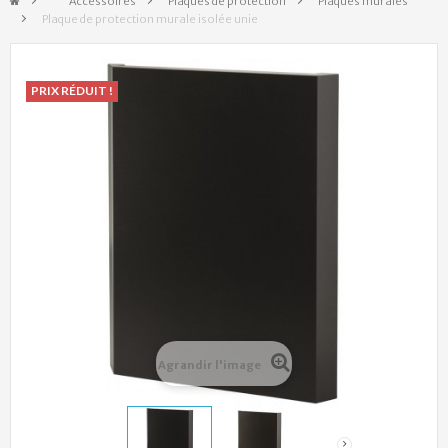
&gt;
Accessoires
>
Plaques de protection
>
Plaques murales
>
Plaque de protection murale isolée unie
PRIX RÉDUIT !
Agrandir l'image