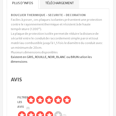
PLUS D'INFOS
TÉLÉCHARGEMENT
BOUCLIER THERMIQUE - SECURITE - DECORATION
Faciles à poser, ces plaques isolantes présentent une protection
contre le rayonnement thermique et résistent à de haute
température (1200°).
La plaque de protection isolée permet de réduire la distance de
sécurité entre le conduit de raccordement simple paroi et tout
matériau combustible jusqu'à 1,5 fois le diamètre du conduit avec
un minimum de 20cm.
Plusieurs dimensions disponibles
Existent en GRIS, ROUILLE, NOIR, BLANC ou BRUN selon les
dimensions
AVIS
FILTRER
LES
AVIS
(8)
(1)