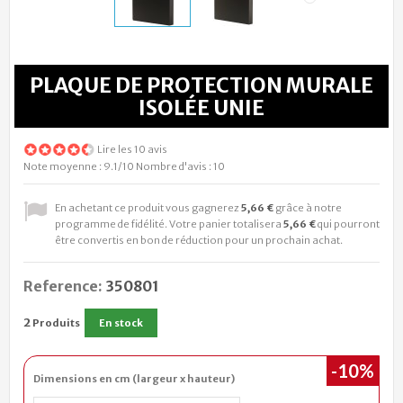
PLAQUE DE PROTECTION MURALE
ISOLÉE UNIE
Lire les 10 avis
Note moyenne :
9.1
/10
Nombre d'avis :
10
En achetant ce produit vous gagnerez
5,66 €
grâce à notre
programme de fidélité. Votre panier totalisera
5,66 €
qui pourront
être convertis en bon de réduction pour un prochain achat.
Reference:
350801
2
Produits
En stock
-10%
Dimensions en cm (largeur x hauteur)