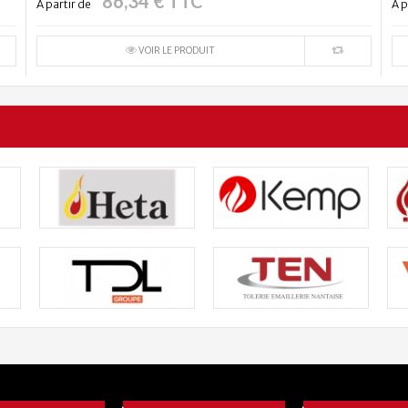
86,34 € TTC
À partir de
À p
VOIR LE PRODUIT