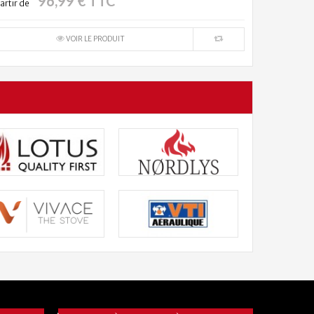
96,99 € TTC
artir de
VOIR LE PRODUIT