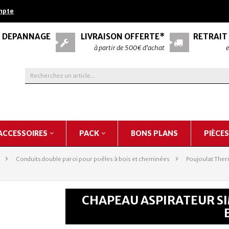
mpte
& DÉPANNAGE
LIVRAISON OFFERTE*
RETRAIT
à partir de 500€ d'achat
e
ACCESSOIRES
PACK
BONS PLANS
PIÈCE
>
Conduits double paroi pour poêles à bois et cheminées
>
Poujoulat Ther
CHAPEAU ASPIRATEUR SI