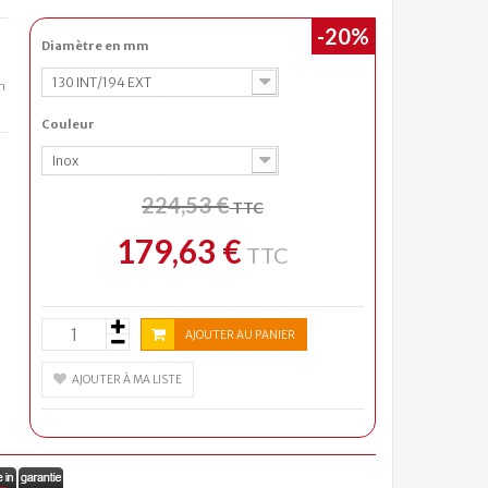
-20%
Diamètre en mm
130 INT/194 EXT
n
Couleur
Inox
224,53 €
TTC
179,63 €
TTC
AJOUTER AU PANIER
AJOUTER À MA LISTE