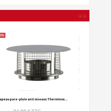
‹
›
20%
apeau pare-pluie anti oiseaux Therminox...