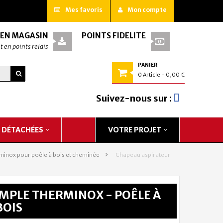
Mes favoris
Mon compte
 EN MAGASIN
POINTS FIDÉLITÉ
t en points relais
PANIER
0
Article
- 0,00 €
Suivez-nous sur :
S DÉTACHÉES
VOTRE PROJET
minox pour poêle à bois et cheminée
>
Chapeau aspirateur
MPLE THERMINOX - POÊLE À
BOIS