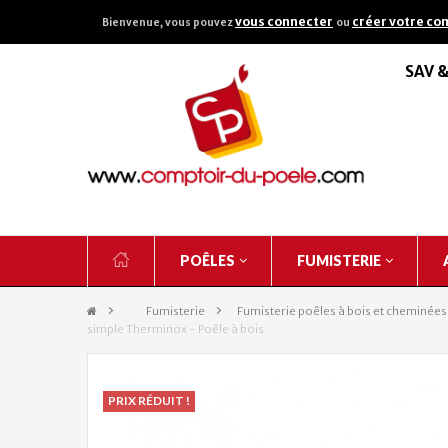
vous connecter
créer votre co
Bienvenue, vous pouvez
ou
SAV 
POÊLES
FUMISTERIE
&gt;
Fumisterie
>
Fumisterie poêles à bois et cheminées
simple Therminox - Poêle à bois
PRIX RÉDUIT !