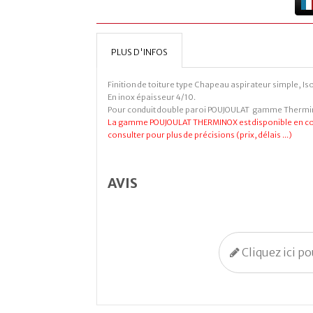
PLUS D'INFOS
Finition de toiture type Chapeau aspirateur simple, Iso
En inox épaisseur 4/10.
Pour conduit double paroi POUJOULAT gamme Therm
La gamme POUJOULAT THERMINOX est disponible en cou
consulter pour plus de précisions (prix, délais ...)
AVIS
Cliquez ici p