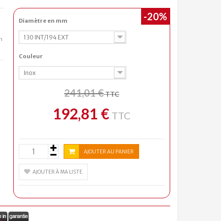
-20%
Diamètre en mm
130 INT/194 EXT
n
Couleur
Inox
241,01 €
TTC
192,81 €
TTC
AJOUTER AU PANIER
AJOUTER À MA LISTE