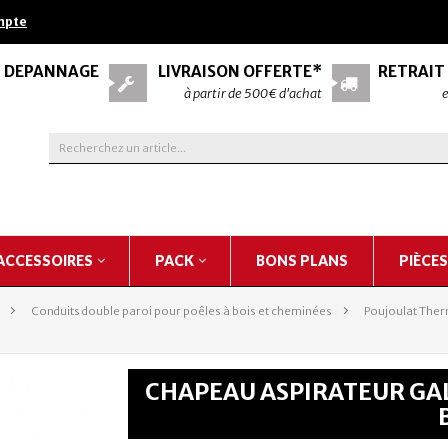
mpte
& DÉPANNAGE
LIVRAISON OFFERTE*
RETRAIT
à partir de 500€ d'achat
e
ACCESSOIRES
PACK
BONS PLANS
PIÈCE
>
Conduits double paroi pour poêles à bois et cheminées
>
Poujoulat Ther
CHAPEAU ASPIRATEUR GAL