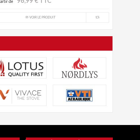
96,99 € TTC
artir de
VOIR LE PRODUIT