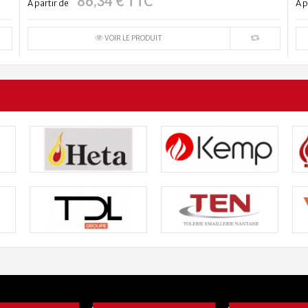
86,34 € TTC
À partir de
À p
VOIR LE PRODUIT