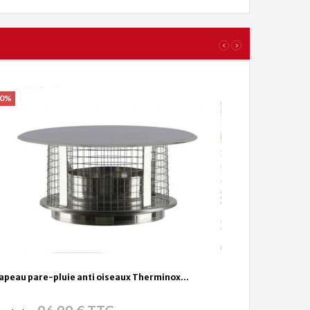
‹
›
20%
apeau pare-pluie anti oiseaux Therminox...