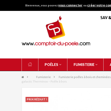
vous connecter
créer votre co
Bienvenue, vous pouvez
ou
SAV 
POÊLES
FUMISTERIE
&gt;
Fumisterie
>
Fumisterie poêles à bois et cheminées
galactic Therminox - Poêle à bois
PRIX RÉDUIT !