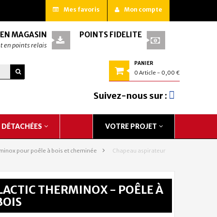
Mes favoris
Mon compte
 EN MAGASIN
POINTS FIDÉLITÉ
t en points relais
PANIER
0
Article
- 0,00 €
Suivez-nous sur :
S DÉTACHÉES
VOTRE PROJET
minox pour poêle à bois et cheminée
>
Chapeau aspirateur
ACTIC THERMINOX - POÊLE À
BOIS