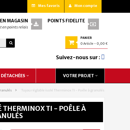
Mes favoris
Mon compte
 EN MAGASIN
POINTS FIDÉLITÉ
t en points relais
PANIER
0
Article
- 0,00 €
Suivez-nous sur :
S DÉTACHÉES
VOTRE PROJET
granulés
>
Tuyau réglable isolé Therminox TI - Poêle à granulés
 THERMINOX TI - POÊLE À
ANULÉS