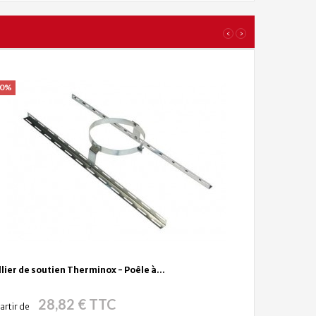
‹
›
20%
llier de soutien Therminox - Poêle à...
28,82 € TTC
artir de