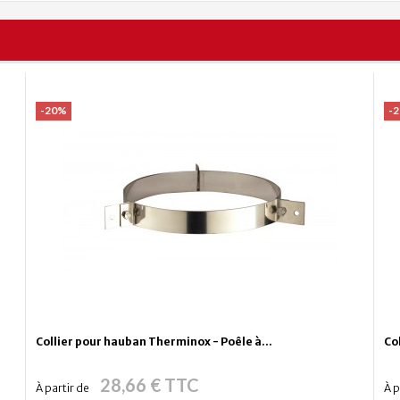
-20%
-
Collier pour hauban Therminox - Poêle à...
Co
28,66 € TTC
À partir de
À p