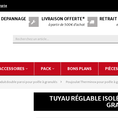
mpte
& DÉPANNAGE
LIVRAISON OFFERTE*
RETRAIT
à partir de 500€ d'achat
e
ACCESSOIRES
PACK
BONS PLANS
PIÈCE
duit double paroi pour poêle à granulés
>
Poujoulat Therminox pour poêle à 
TUYAU RÉGLABLE ISOLÉ
GR