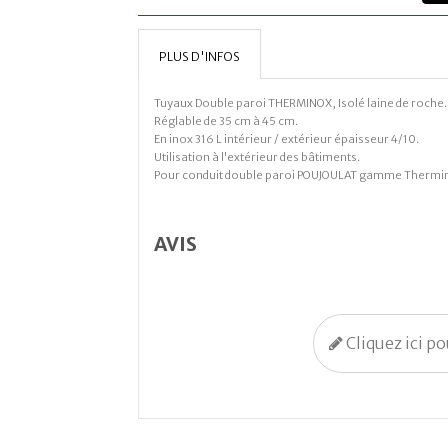
PLUS D'INFOS
Tuyaux Double paroi THERMINOX, Isolé laine de roche.
Réglable de 35 cm à 45 cm.
En inox 316 L intérieur / extérieur épaisseur 4/10.
Utilisation à l'extérieur des bâtiments.
Pour conduit double paroi POUJOULAT gamme Thermi
AVIS
Cliquez ici p