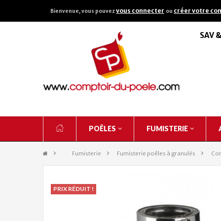
vous connecter
créer votre co
Bienvenue, vous pouvez
ou
SAV 
POÊLES
FUMISTERIE
&gt;
Fumisterie
>
Fumisterie poêles à granulés
>
Con
PRIX RÉDUIT !