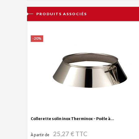
PRODUITS ASSOCIÉS
-20%
Collerette solin inox Therminox - Poêle à...
25,27 € TTC
À partir de