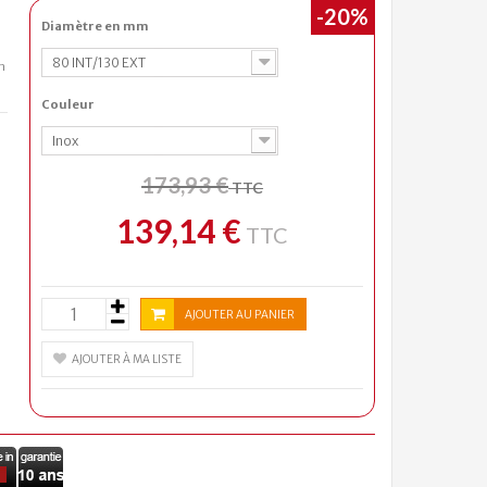
-20%
Diamètre en mm
80 INT/130 EXT
n
Couleur
Inox
173,93 €
TTC
139,14 €
TTC
AJOUTER AU PANIER
AJOUTER À MA LISTE