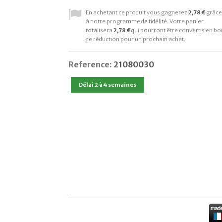
En achetant ce produit vous gagnerez
2,78 €
grâce
à notre programme de fidélité. Votre panier
totalisera
2,78 €
qui pourront être convertis en bo
de réduction pour un prochain achat.
Reference:
21080030
Délai 2 à 4 semaines