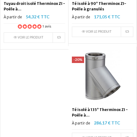
Tuyau droit isolé Therminox ZI -
Té isolé à 90° Therminox ZI-
Poêle à...
Poêle à granulés
54,32 € TTC
171,05 € TTC
À partir de
À partir de
1 avis
VOIR LE PRODUIT
VOIR LE PRODUIT
-20%
Té isolé à 135° Therminox ZI -
Poêle à...
286,17 € TTC
À partir de