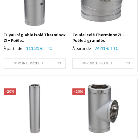
Tuyau réglable isolé Therminox
Coude isolé Therminox ZI -
ZI - Poêle...
Poêle à granulés
111,31 € TTC
74,41 € TTC
À partir de
À partir de
VOIR LE PRODUIT
VOIR LE PRODUIT
-20%
-20%