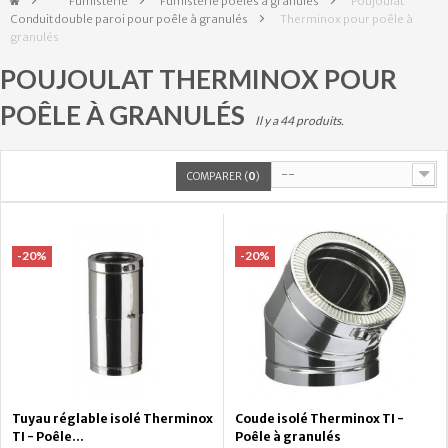
&gt;
Fumisterie
>
Fumisterie poêles à granulés
>
Poujoulat
Conduit double paroi pour poêle à granulés
>
Therminox pour poêle à
granulés
POUJOULAT THERMINOX POUR
POÊLE À GRANULÉS
Il y a 44 produits.
--
COMPARER (
0
)
-20%
-20%
Tuyau réglable isolé Therminox
Coude isolé Therminox TI -
TI - Poêle...
Poêle à granulés