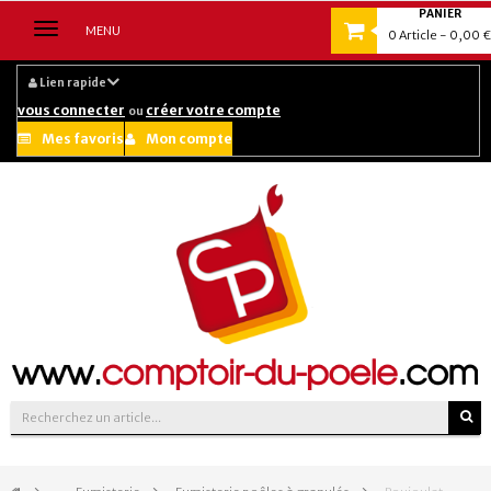
PANIER
Navigation
MENU
0
Article
- 0,00 €
bascule
Lien rapide
vous connecter
créer votre compte
ou
Mes favoris
Mon compte
Suivez-nous sur :