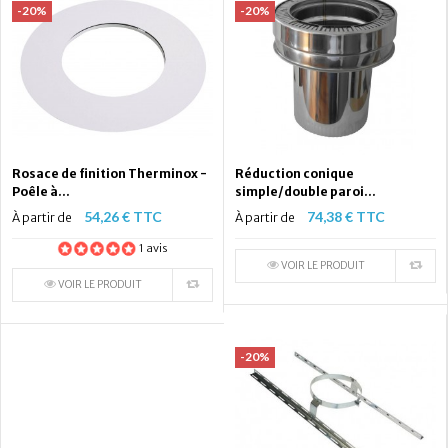
-20%
-20%
Rosace de finition Therminox -
Réduction conique
Poêle à...
simple/double paroi...
54,26 € TTC
74,38 € TTC
À partir de
À partir de
1 avis
VOIR LE PRODUIT
VOIR LE PRODUIT
-20%