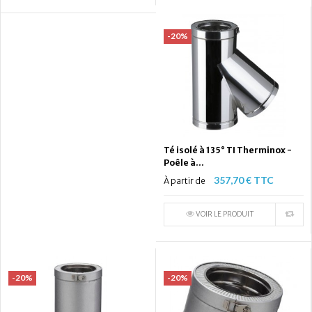
-20%
Té isolé à 135° TI Therminox -
Poêle à...
357,70 € TTC
À partir de
VOIR LE PRODUIT
-20%
-20%