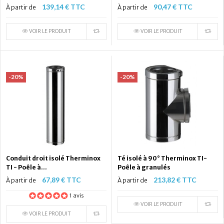
139,14 € TTC
90,47 € TTC
À partir de
À partir de
VOIR LE PRODUIT
VOIR LE PRODUIT
-20%
-20%
Conduit droit isolé Therminox
Té isolé à 90° Therminox TI-
TI - Poêle à...
Poêle à granulés
67,89 € TTC
213,82 € TTC
À partir de
À partir de
1 avis
VOIR LE PRODUIT
VOIR LE PRODUIT