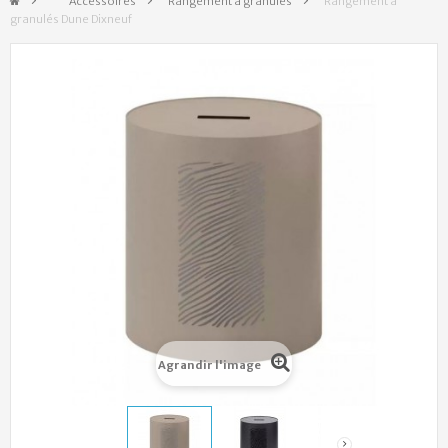
&gt;
Accessoires
>
Rangement à granulés
>
Rangement à
granulés Dune Dixneuf
Agrandir l'image