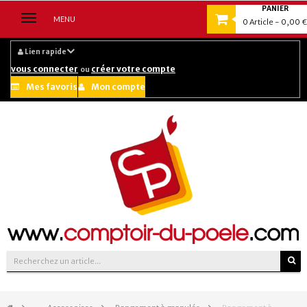
PANIER
Navigation
MENU
0
Article
- 0,00 €
bascule
Lien rapide
vous connecter
créer votre compte
ou
Mes favoris
Mon compte
Suivez-nous sur :