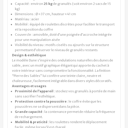
Capacité : environ
25 kg
de granulés (soit environ 2 sacs de 15
kg)
Dimensions : Ø ≈ 37 cm, hauteur ≈ 41 cm
Matériau : acier
Mobilité : équipé de roulettes discrètes pour faciliter le transport
et la reposition du coffre
Couvercle : amovible, doté d’une poignée d’accroche intégrée
pour une manipulation aisée
Visibilité du niveau : motifs ciselés ou ajourés sur la structure
permettant d’observer le niveau de granulés restants
Design & esthétique
Le modèle Dune s’inspire des ondulations naturelles des dunes de
sable, avec un motif graphique élégant qui apporte du cachet à
votre intérieur sans compromettre la fonctionnalité. La finition
“Pierre des Sables” lui confère une teinte claire, neutre et
chaleureuse, facilement intégrable dans divers styles décoratifs.
Avantages et usages
Proximité de l’appareil
: stockez vos granulés à portée de main
sans sacrifier l’esthétique.
Protection contre la poussière
: le coffre évite que les
poussières ne se dispersent dans la pièce.
Grande capacité
: la contenance permet de réduire la fréquence
de rechargement.
Mobilité & praticité
: les roulettes rendent le déplacement
facile, même lorsqu’il est chargé.