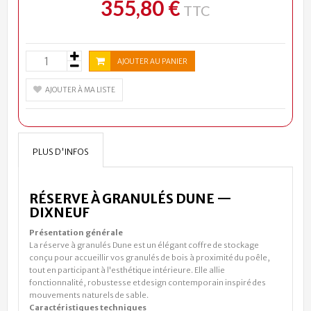
355,80 €
TTC
AJOUTER AU PANIER
AJOUTER À MA LISTE
PLUS D'INFOS
RÉSERVE À GRANULÉS
DUNE
—
DIXNEUF
Présentation générale
La réserve à granulés
Dune
est un élégant coffre de stockage
conçu pour accueillir vos granulés de bois à proximité du poêle,
tout en participant à l'esthétique intérieure. Elle allie
fonctionnalité, robustesse et design contemporain inspiré des
mouvements naturels de sable.
Caractéristiques techniques