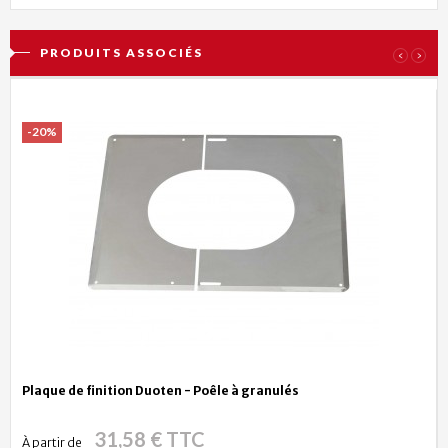
PRODUITS ASSOCIÉS
‹
›
-20%
Plaque de finition Duoten - Poêle à granulés
31,58 € TTC
À partir de