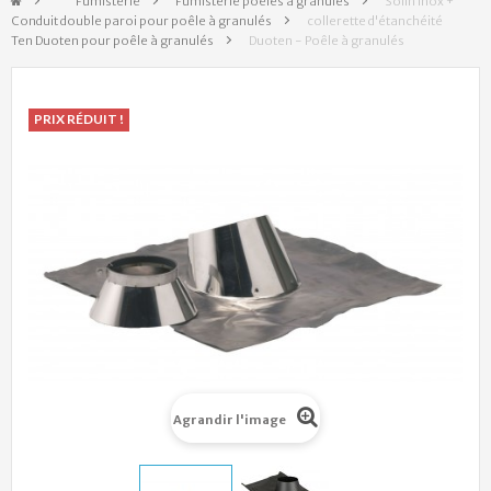
&gt;
Fumisterie
>
Fumisterie poêles à granulés
>
Solin inox +
Conduit double paroi pour poêle à granulés
>
collerette d'étanchéité
Ten Duoten pour poêle à granulés
>
Duoten - Poêle à granulés
PRIX RÉDUIT !
Agrandir l'image