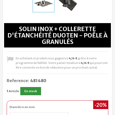
SOLIN INOX + COLLERETTE
D'ÉTANCHÉITÉ DUOTEN - POÊLE À
GRANULÉS
En achetant ce produit vous gagnerez
4,16 €
grâce à notre
programme de fidélité. Votre panier totalisera
4,16 €
qui pourront
être convertis en bon de réduction pour un prochain achat.
Reference:
481480
1
Article
En stock
-20%
Diamètre en mm