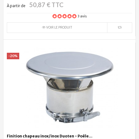
50,87 € TTC
À partir de
3 avis
VOIR LE PRODUIT
-20%
Finition chapeau inox/inox Duoten - Poêle...