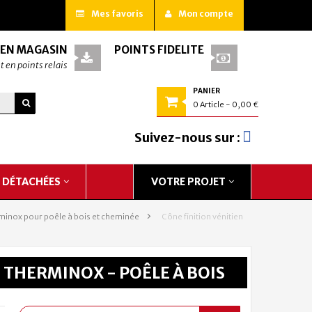
Mes favoris
Mon compte
 EN MAGASIN
POINTS FIDÉLITÉ
t en points relais
PANIER
0
Article
- 0,00 €
Suivez-nous sur :
S DÉTACHÉES
VOTRE PROJET
minox pour poêle à bois et cheminée
>
Cône finition vénitien
 THERMINOX - POÊLE À BOIS