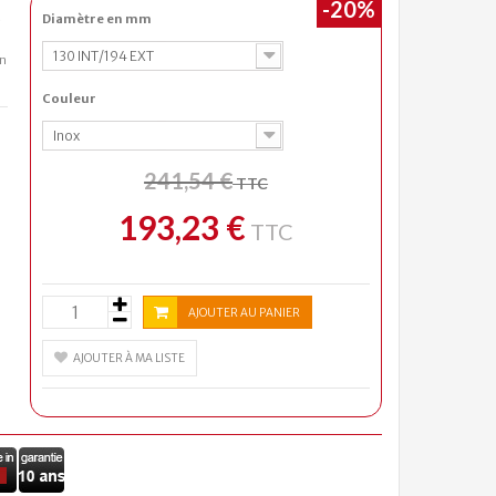
-20%
Diamètre en mm
e
130 INT/194 EXT
n
Couleur
Inox
241,54 €
TTC
193,23 €
TTC
AJOUTER AU PANIER
AJOUTER À MA LISTE