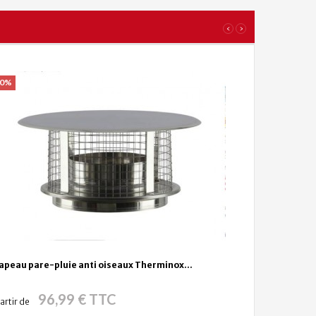
‹
›
20%
apeau pare-pluie anti oiseaux Therminox...
96,99 € TTC
artir de