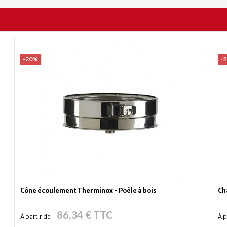
-20%
-
Cône écoulement Therminox - Poêle à bois
Ch
86,34 € TTC
À partir de
À p