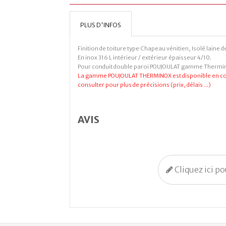
PLUS D'INFOS
Finition de toiture type Chapeau vénitien, Isolé laine d
En inox 316 L intérieur / extérieur épaisseur 4/10.
Pour conduit double paroi POUJOULAT gamme Thermi
La gamme POUJOULAT THERMINOX est disponible en cou
consulter pour plus de précisions (prix, délais ...)
AVIS
Cliquez ici p