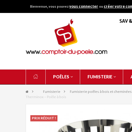
vous connecter
créer votre co
Bienvenue, vous pouvez
ou
SAV 
POÊLES
FUMISTERIE
&gt;
Fumisterie
>
Fumisterie poêles à bois et cheminées
Therminox - Poêle à bois
PRIX RÉDUIT !