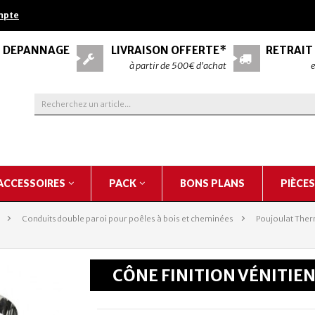
mpte
& DÉPANNAGE
LIVRAISON OFFERTE*
RETRAIT
à partir de 500€ d'achat
e
ACCESSOIRES
PACK
BONS PLANS
PIÈCE
>
Conduits double paroi pour poêles à bois et cheminées
>
Poujoulat Ther
CÔNE FINITION VÉNITIEN