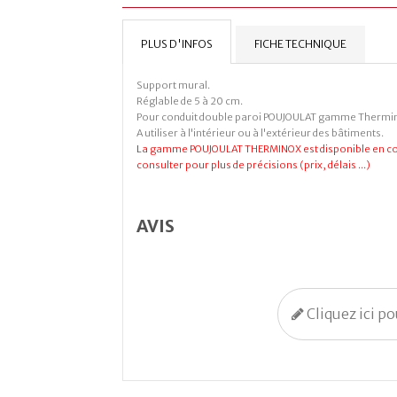
PLUS D'INFOS
FICHE TECHNIQUE
Support mural.
Réglable de 5 à 20 cm.
Pour conduit double paroi POUJOULAT gamme Thermi
A utiliser à l'intérieur ou à l'extérieur des bâtiments.
La gamme POUJOULAT THERMINOX est disponible en cou
consulter pour plus de précisions (prix, délais ...)
AVIS
Cliquez ici p