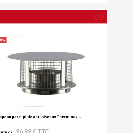
‹
›
20%
apeau pare-pluie anti oiseaux Therminox...
96,99 € TTC
artir de