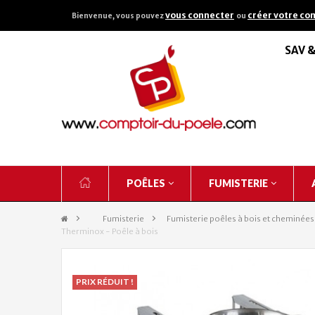
vous connecter
créer votre co
Bienvenue, vous pouvez
ou
SAV 
POÊLES
FUMISTERIE
&gt;
Fumisterie
>
Fumisterie poêles à bois et cheminées
Therminox - Poêle à bois
PRIX RÉDUIT !