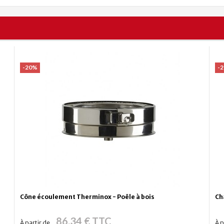
-20%
-
Cône écoulement Therminox - Poêle à bois
Ch
86,34 € TTC
À partir de
À p