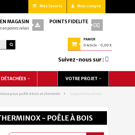
Mes favoris
Mon compte
 EN MAGASIN
POINTS FIDÉLITÉ
t en points relais
PANIER
0
Article
- 0,00 €
Suivez-nous sur :
S DÉTACHÉES
VOTRE PROJET
minox pour poêle à bois et cheminée
>
Support mural inox
HERMINOX - POÊLE À BOIS