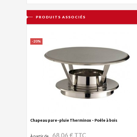
PRODUITS ASSOCIÉS
-20%
Chapeau pare-pluie Therminox - Poêle à bois
68,06 € TTC
À partir de