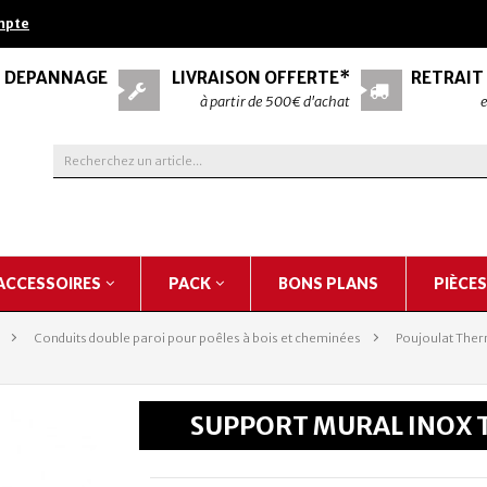
mpte
& DÉPANNAGE
LIVRAISON OFFERTE*
RETRAIT
à partir de 500€ d'achat
e
ACCESSOIRES
PACK
BONS PLANS
PIÈCE
>
Conduits double paroi pour poêles à bois et cheminées
>
Poujoulat Ther
SUPPORT MURAL INOX T