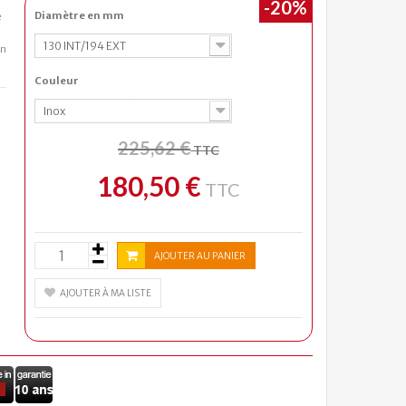
-20%
Diamètre en mm
e
130 INT/194 EXT
on
Couleur
Inox
225,62 €
TTC
180,50 €
TTC
AJOUTER AU PANIER
AJOUTER À MA LISTE