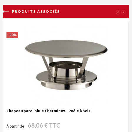
PRODUITS ASSOCIÉS
‹
›
-20%
Chapeau pare-pluie Therminox - Poêle à bois
68,06 € TTC
À partir de