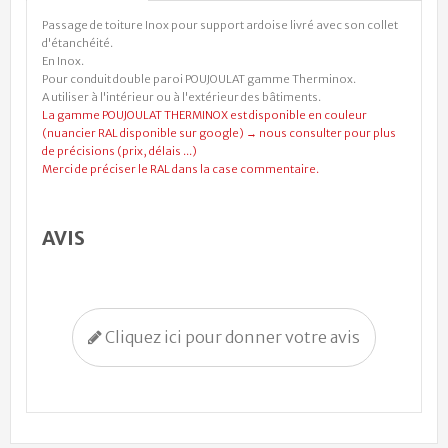
Passage de toiture Inox pour support ardoise livré avec son collet
d'étanchéité.
En Inox.
Pour conduit double paroi POUJOULAT gamme Therminox.
A utiliser à l'intérieur ou à l'extérieur des bâtiments.
La gamme POUJOULAT THERMINOX est disponible en couleur
(nuancier RAL disponible sur google) → nous consulter pour plus
de précisions (prix, délais ...)
Merci de préciser le RAL dans la case commentaire.
AVIS
Cliquez ici pour donner votre avis