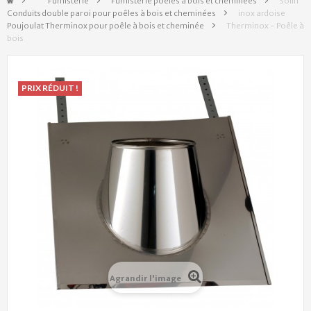
&gt;
Fumisterie
>
Fumisterie poêles à bois et cheminées
>
Solin
Conduits double paroi pour poêles à bois et cheminées
>
inox ardoise
Poujoulat Therminox pour poêle à bois et cheminée
>
Therminox - Poêle à
bois
PRIX RÉDUIT !
Agrandir l'image