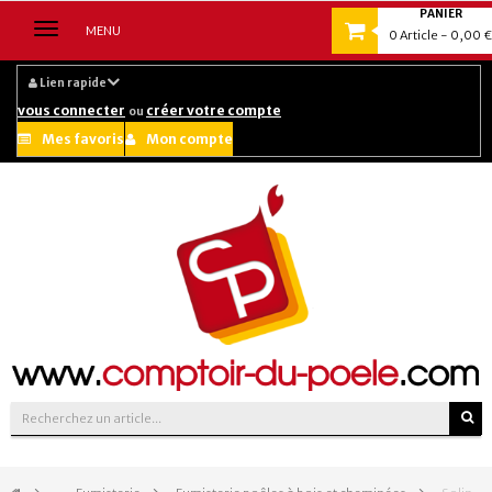
PANIER
Navigation
MENU
0
Article
- 0,00 €
bascule
Lien rapide
vous connecter
créer votre compte
ou
Mes favoris
Mon compte
Suivez-nous sur :